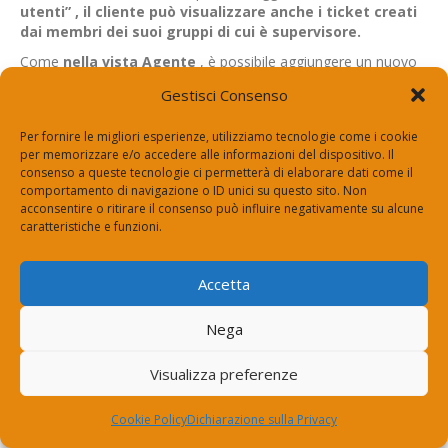
utenti” , il cliente può visualizzare anche i ticket creati
dai membri dei suoi gruppi di cui è supervisore.
Come
nella vista Agente
, è possibile aggiungere un nuovo
filtro predefinito ai filtri precedenti. Sarà disponibile per tutti gli
Gestisci Consenso
utenti, esclusi gli agenti.
Per fornire le migliori esperienze, utilizziamo tecnologie come i cookie
per memorizzare e/o accedere alle informazioni del dispositivo. Il
Filtri salvati
consenso a queste tecnologie ci permetterà di elaborare dati come il
comportamento di navigazione o ID unici su questo sito. Non
acconsentire o ritirare il consenso può influire negativamente su alcune
caratteristiche e funzioni.
I filtri salvati consentono agli utenti di creare filtri di ticket
riutilizzabili, risparmiando tempo e fatica quando si applicano
Accetta
frequentemente gli stessi criteri.
Panoramica
Nega
Chi può utilizzare i filtri?
Sia i clienti che gli agenti possono filtrare i ticket
Visualizza preferenze
utilizzando criteri personalizzati quando i filtri predefiniti
non sono sufficienti.
Cookie Policy
Dichiarazione sulla Privacy
Esempio: un utente desidera visualizzare i ticket