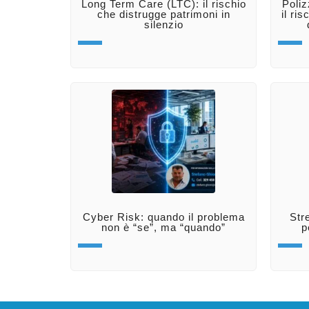
Long Term Care (LTC): il rischio
Poli
che distrugge patrimoni in
il ri
silenzio
Cyber Risk: quando il problema
Str
non è “se”, ma “quando”
p