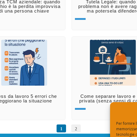
zza TCM aziendale: quando
Tutela Legale: quando 
schio è la perdita improvvisa
problema non è avere rag
di una persona chiave
ma potersela difender
ess da lavoro 5 errori che
Come separare lavoro e 
eggiorano la situazione
privata (senza sensi di c
Per fornire 
1
2
memorizzare
tecnologie 