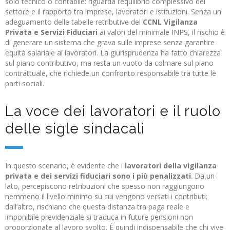
solo tecnico o contabile: riguarda l’equilibrio complessivo del
settore e il rapporto tra imprese, lavoratori e istituzioni. Senza un
adeguamento delle tabelle retributive del
CCNL Vigilanza
Privata e Servizi Fiduciari
ai valori del minimale INPS, il rischio è
di generare un sistema che grava sulle imprese senza garantire
equità salariale ai lavoratori. La giurisprudenza ha fatto chiarezza
sul piano contributivo, ma resta un vuoto da colmare sul piano
contrattuale, che richiede un confronto responsabile tra tutte le
parti sociali.
La voce dei lavoratori e il ruolo
delle sigle sindacali
In questo scenario, è evidente che i
lavoratori della vigilanza
privata e dei servizi fiduciari sono i più penalizzati
. Da un
lato, percepiscono retribuzioni che spesso non raggiungono
nemmeno il livello minimo su cui vengono versati i contributi;
dall’altro, rischiano che questa distanza tra paga reale e
imponibile previdenziale si traduca in future pensioni non
proporzionate al lavoro svolto. È quindi indispensabile che chi vive