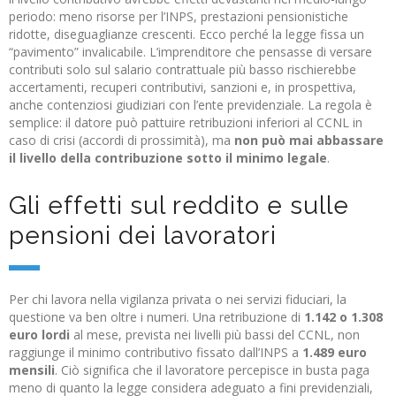
periodo: meno risorse per l’INPS, prestazioni pensionistiche
ridotte, diseguaglianze crescenti. Ecco perché la legge fissa un
“pavimento” invalicabile. L’imprenditore che pensasse di versare
contributi solo sul salario contrattuale più basso rischierebbe
accertamenti, recuperi contributivi, sanzioni e, in prospettiva,
anche contenziosi giudiziari con l’ente previdenziale. La regola è
semplice: il datore può pattuire retribuzioni inferiori al CCNL in
caso di crisi (accordi di prossimità), ma
non può mai abbassare
il livello della contribuzione sotto il minimo legale
.
Gli effetti sul reddito e sulle
pensioni dei lavoratori
Per chi lavora nella vigilanza privata o nei servizi fiduciari, la
questione va ben oltre i numeri. Una retribuzione di
1.142 o 1.308
euro lordi
al mese, prevista nei livelli più bassi del CCNL, non
raggiunge il minimo contributivo fissato dall’INPS a
1.489 euro
mensili
. Ciò significa che il lavoratore percepisce in busta paga
meno di quanto la legge considera adeguato a fini previdenziali,