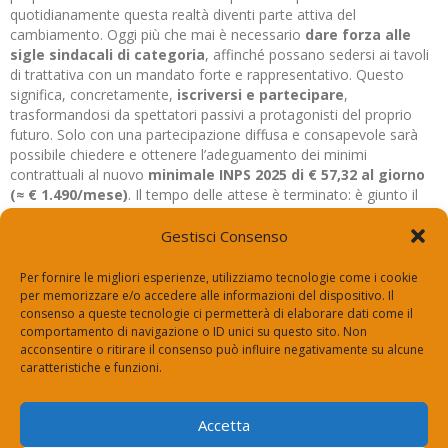
quotidianamente questa realtà diventi parte attiva del
cambiamento. Oggi più che mai è necessario
dare forza alle
sigle sindacali di categoria
, affinché possano sedersi ai tavoli
di trattativa con un mandato forte e rappresentativo. Questo
significa, concretamente,
iscriversi e partecipare
,
trasformandosi da spettatori passivi a protagonisti del proprio
futuro. Solo con una partecipazione diffusa e consapevole sarà
possibile chiedere e ottenere l’adeguamento dei minimi
contrattuali al nuovo
minimale INPS 2025 di € 57,32 al giorno
(≈ € 1.490/mese)
. Il tempo delle attese è terminato: è giunto il
momento dell’azione, perché la dignità del lavoro e la sicurezza
sociale non possono più essere sacrificate.
Gestisci Consenso
Per fornire le migliori esperienze, utilizziamo tecnologie come i cookie
per memorizzare e/o accedere alle informazioni del dispositivo. Il
consenso a queste tecnologie ci permetterà di elaborare dati come il
Via Roma 14, 24050 Zanica (Bg)
comportamento di navigazione o ID unici su questo sito. Non
segreteria@espertorisponde.top
acconsentire o ritirare il consenso può influire negativamente su alcune
+39 334 700 2004
caratteristiche e funzioni.
Vuoi diventare un nostro
Accetta
Contattaci