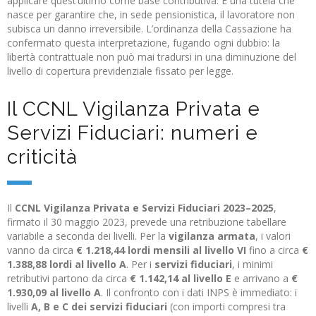
applicare quest’ultimo come base contributiva. È una tutela che
nasce per garantire che, in sede pensionistica, il lavoratore non
subisca un danno irreversibile. L’ordinanza della Cassazione ha
confermato questa interpretazione, fugando ogni dubbio: la
libertà contrattuale non può mai tradursi in una diminuzione del
livello di copertura previdenziale fissato per legge.
Il CCNL Vigilanza Privata e
Servizi Fiduciari: numeri e
criticità
Il
CCNL Vigilanza Privata e Servizi Fiduciari 2023–2025
,
firmato il 30 maggio 2023, prevede una retribuzione tabellare
variabile a seconda dei livelli. Per la
vigilanza armata
, i valori
vanno da circa
€ 1.218,44 lordi mensili al livello VI
fino a circa
€
1.388,88 lordi al livello A
. Per i
servizi fiduciari
, i minimi
retributivi partono da circa
€ 1.142,14 al livello E
e arrivano a
€
1.930,09 al livello A
. Il confronto con i dati INPS è immediato: i
livelli
A, B e C dei servizi fiduciari
(con importi compresi tra