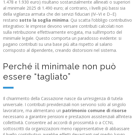
1.478 e 1.930 euro) risultano sostanzialmente allineati o superiori
al minimale 2025 di 1.490 euro; al contrario, i livelli più bassi sia
della vigilanza armata che dei servizi fiduciari (IV–VI e D–E)
restano
sotto la soglia minima
. Qui scatta l’obbligo contributivo
integrativo: le imprese devono versare contributi calcolati non
sulla retribuzione effettivamente erogata, ma sull’importo del
minimale legale. Questo comporta un paradosso evidente: si
pagano contributi su una base più alta rispetto al salario
corrisposto al dipendente, creando distorsioni nel sistema.
Perché il minimale non può
essere “tagliato”
Il chiarimento della Cassazione nasce da un’esigenza di tutela
universale. I contributi previdenziali non servono solo al singolo
lavoratore, ma alimentano un
patrimonio comune di risorse
necessario a garantire pensioni e prestazioni assistenziali all’intera
collettività. Consentire ad accordi di prossimità o a CCNL
sottoscritti da organizzazioni meno rappresentative di abbassare
il livello contributivo avrebbe effetti devastanti nel medio-lungo