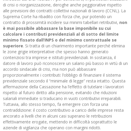
di crisi o riorganizzazione, deroghe anche peggiorative rispetto
alle previsioni dei contratti collettivi nazionali di lavoro (CCNL). La
Suprema Corte ha ribadito con forza che, pur potendo un
contratto di prossimità incidere sui minimi tabellari retributivi,
non
è mai possibile abbassare la base imponibile su cui
calcolare i contributi previdenziali al di sotto del limite
minimo fissato dall’INPS o del minimo contrattuale se
superiore
. Si tratta di un chiarimento importante perché elimina
le zone grigie interpretative che spesso hanno generato
contenziosi tra imprese e istituti previdenziali. In sostanza, il
datore di lavoro può riconoscere un salario più basso in virtù di un
accordo sindacale di crisi, ma non può abbassare
proporzionalmente i contributi: l’obbligo di finanziare il sistema
previdenziale secondo il “minimale di legge” resta intatto. Questa
affermazione della Cassazione ha l’effetto di tutelare i lavoratori
rispetto al futuro diritto alla pensione, evitando che riduzioni
salariali immediate si traducano in vuoti contributivi irreparabili.
Tuttavia, allo stesso tempo, fa emergere con forza una
contraddizione: il costo contributivo a carico delle imprese resta
ancorato a livelli che in alcuni casi superano le retribuzioni
effettivamente erogate, mettendo in difficoltà soprattutto le
aziende di vigilanza che operano con margini ridotti.