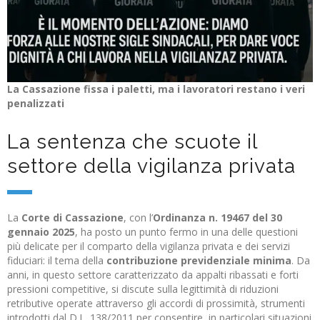
La Cassazione fissa i paletti, ma i lavoratori restano i veri
penalizzati
La sentenza che scuote il
settore della vigilanza privata
La
Corte di Cassazione
, con l’
Ordinanza n. 19467 del 30
gennaio 2025
, ha posto un punto fermo in una delle questioni
più delicate per il comparto della vigilanza privata e dei servizi
fiduciari: il tema della
contribuzione previdenziale minima
. Da
anni, in questo settore caratterizzato da appalti ribassati e forti
pressioni competitive, si discute sulla legittimità di riduzioni
retributive operate attraverso gli accordi di prossimità, strumenti
introdotti dal D.L. 138/2011 per consentire, in particolari situazioni