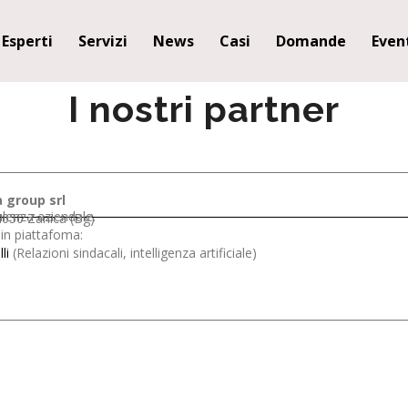
Esperti
Servizi
News
Casi
Domande
Even
I nostri partner
 group srl
ulenza aziendale.
4050 Zanica (Bg)
 in piattafoma:
li
(Relazioni sindacali, intelligenza artificiale)