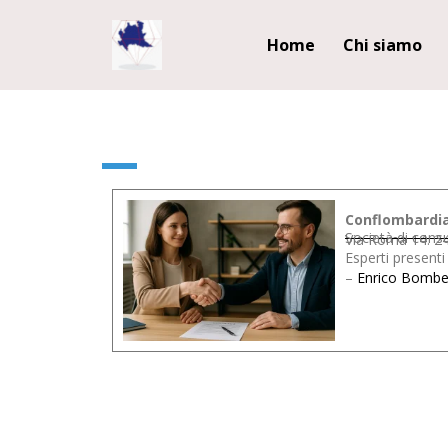
Home
Chi siamo
Conflombardia
Società di cons
Via Roma 14. 2
Esperti presenti
–
Enrico Bombel