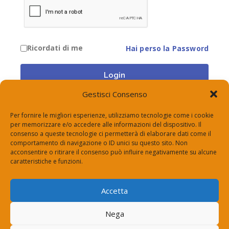
Ricordati di me
Hai perso la Password
Login
Gestisci Consenso
Per fornire le migliori esperienze, utilizziamo tecnologie come i cookie
per memorizzare e/o accedere alle informazioni del dispositivo. Il
consenso a queste tecnologie ci permetterà di elaborare dati come il
comportamento di navigazione o ID unici su questo sito. Non
Via Roma 14, 24050 Zanica (Bg)
acconsentire o ritirare il consenso può influire negativamente su alcune
segreteria@espertorisponde.top
caratteristiche e funzioni.
+39 334 700 2004
Accetta
Vuoi diventare un nostro
Contattaci
Nega
esperto