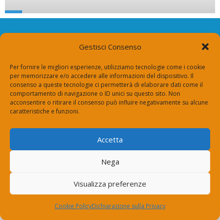
Via Roma 14, 24050 Zanica (Bg)
Gestisci Consenso
segreteria@espertorisponde.top
+39 334 700 2004
Per fornire le migliori esperienze, utilizziamo tecnologie come i cookie
per memorizzare e/o accedere alle informazioni del dispositivo. Il
consenso a queste tecnologie ci permetterà di elaborare dati come il
comportamento di navigazione o ID unici su questo sito. Non
Vuoi diventare un nostro
Contattaci
acconsentire o ritirare il consenso può influire negativamente su alcune
esperto
caratteristiche e funzioni.
Accetta
© 2025 Conflombardia group P.Iva 01766910192.
Nega
Visualizza preferenze
Cookie Policy
Dichiarazione sulla Privacy