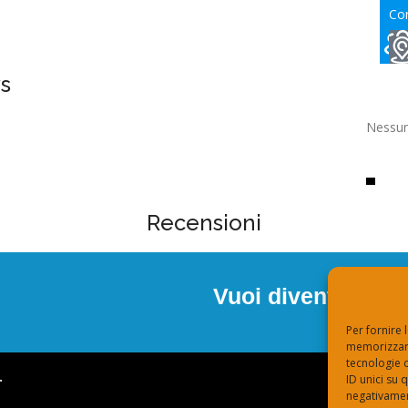
Con
opp
s
Nessun
Recensioni
Vuoi diventare un
Per fornire 
memorizzare
tecnologie 
.
ID unici su 
negativament