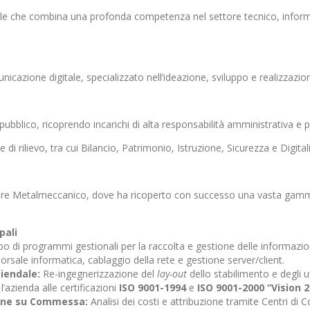
le che combina una profonda competenza nel settore tecnico, informat
azione digitale, specializzato nell’ideazione, sviluppo e realizzazion
blico, ricoprendo incarichi di alta responsabilità amministrativa e po
 rilievo, tra cui Bilancio, Patrimonio, Istruzione, Sicurezza e Digital
Settore Metalmeccanico, dove ha ricoperto con successo una vasta gamm
pali
po di programmi gestionali per la raccolta e gestione delle informaz
orsale informatica, cablaggio della rete e gestione server/client.
iendale:
Re-ingegnerizzazione del
lay-out
dello stabilimento e degli u
’azienda alle certificazioni
ISO 9001-1994
e
ISO 9001-2000 “Vision 
ione su Commessa:
Analisi dei costi e attribuzione tramite Centri di 