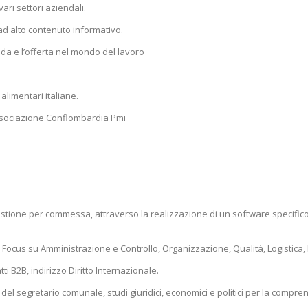
ari settori aziendali.
i ad alto contenuto informativo.
nda e l’offerta nel mondo del lavoro
limentari italiane.
’associazione Conflombardia Pmi
gestione per commessa, attraverso la realizzazione di un software specifico
.
Focus su Amministrazione e Controllo, Organizzazione, Qualità, Logistica, 
ti B2B, indirizzo Diritto Internazionale.
o del segretario comunale, studi giuridici, economici e politici per la comp