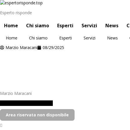
Esperto risponde
Home
Chi siamo
Esperti
Servizi
News
C
Home
Chi siamo
Esperti
Servizi
News
Marzio Maracani
08/29/2025
Marzio Maracani
Fai una domanda all'esperto
Area riservata non disponibile