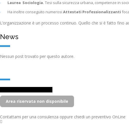
Laurea Sociologia.
Tesi sulla sicurezza urbana, competenze in soci
Ha inoltre conseguito numerosi
Attestati Professionalizzanti
foca
L’organizzazione è un processo continuo. Quello che si è fatto fino ad 
News
Nessun post trovato per questo autore.
Come posso aiutarti?
Fai una domanda all'esperto
Area riservata non disponibile
Contattami per una consulenza oppure chiedi un preventivo OnLine