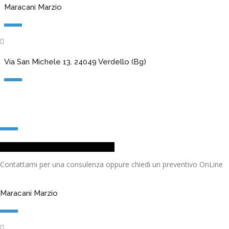
Maracani Marzio
Via San Michele 13. 24049 Verdello (Bg)
Come posso aiutarti?
Richiesta Apertura Ticket Supporto
Contattami per una consulenza oppure chiedi un preventivo OnLine
Maracani Marzio