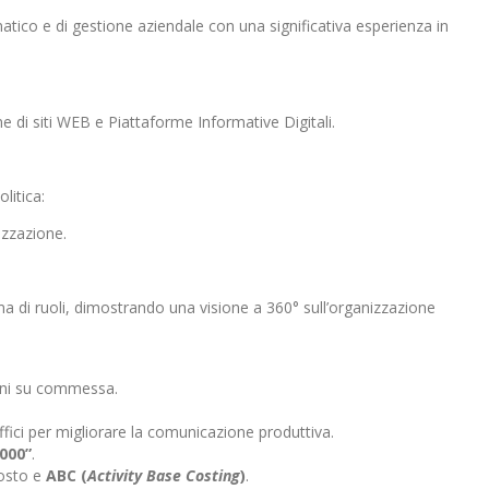
ico e di gestione aziendale con una significativa esperienza in
e di siti WEB e Piattaforme Informative Digitali.
litica:
izzazione.
a di ruoli, dimostrando una visione a 360° sull’organizzazione
ioni su commessa.
ffici per migliorare la comunicazione produttiva.
2000”
.
Costo e
ABC (
Activity Base Costing
)
.