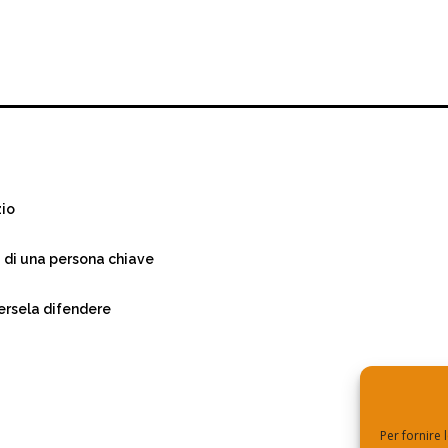
zio
a di una persona chiave
ersela difendere
Per fornire 