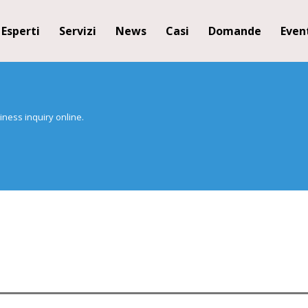
Esperti
Servizi
News
Casi
Domande
Even
iness inquiry online.