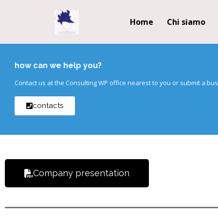
Home
Chi siamo
how can we help you?
Contact us at the Consulting WP office nearest to you or submit a bus
contacts
Company presentation