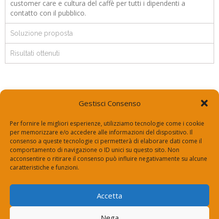
customer care e cultura del caffè per tutti i dipendenti a
contatto con il pubblico.
Soluzione proposta
Risultati ottenuti
Gestisci Consenso
Per fornire le migliori esperienze, utilizziamo tecnologie come i cookie
per memorizzare e/o accedere alle informazioni del dispositivo. Il
Via Roma 14, 24050 Zanica (Bg)
consenso a queste tecnologie ci permetterà di elaborare dati come il
comportamento di navigazione o ID unici su questo sito. Non
segreteria@espertorisponde.top
acconsentire o ritirare il consenso può influire negativamente su alcune
+39 334 700 2004
caratteristiche e funzioni.
Vuoi diventare un nostro
Accetta
Contattaci
esperto
Nega