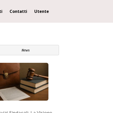
ti
Contatti
Utente
News
rvizi Sindacali: La Visione
Perché ho scelto di esser