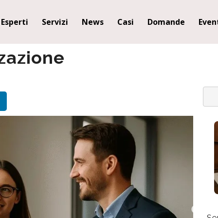
Esperti
Servizi
News
Casi
Domande
Even
zazione
cali: La Visione
Perché ho scelto di essere su
Se