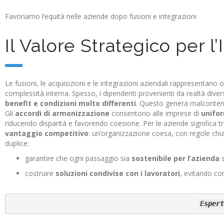
Favoriamo l’equità nelle aziende dopo fusioni e integrazioni
Regolamen
Chiarezza
Il Valore Strategico per l
Organ
Le fusioni, le acquisizioni e le integrazioni aziendali rappresentano
complessità interna. Spesso, i dipendenti provenienti da realtà dive
benefit e condizioni molto differenti
. Questo genera malcontento
Gli
accordi di armonizzazione
consentono alle imprese di
unifor
riducendo disparità e favorendo coesione. Per le aziende significa tr
vantaggio competitivo
: un’organizzazione coesa, con regole chiar
duplice:
garantire che ogni passaggio sia
sostenibile per l’azienda
s
costruire
soluzioni condivise con i lavoratori
, evitando co
Espert