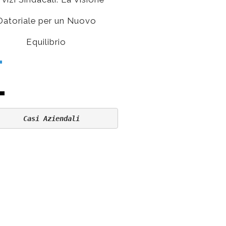
Datoriale per un Nuovo
espertorisponde.top c
Equilibrio
sindacalista d’impresa
Casi Aziendali