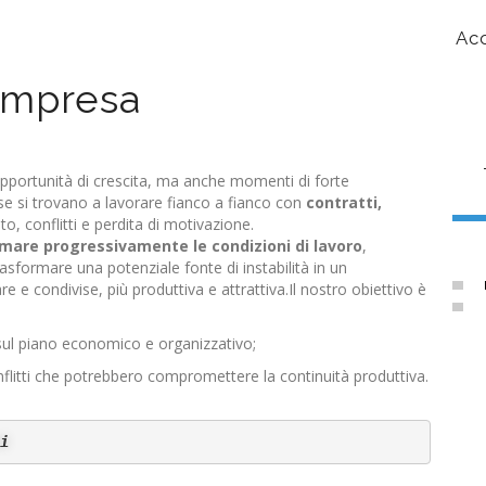
to Aziendale:
Accordo di secondo livello:
Acc
, Sicurezza e
Istituto di Vigilanza
’Impresa
izzazione
 opportunità di crescita, ma anche momenti di forte
rse si trovano a lavorare fianco a fianco con
contratti,
, conflitti e perdita di motivazione.
mare progressivamente le condizioni di lavoro
,
asformare una potenziale fonte di instabilità in un
e e condivise, più produttiva e attrattiva.Il nostro obiettivo è
ul piano economico e organizzativo;
nflitti che potrebbero compromettere la continuità produttiva.
i