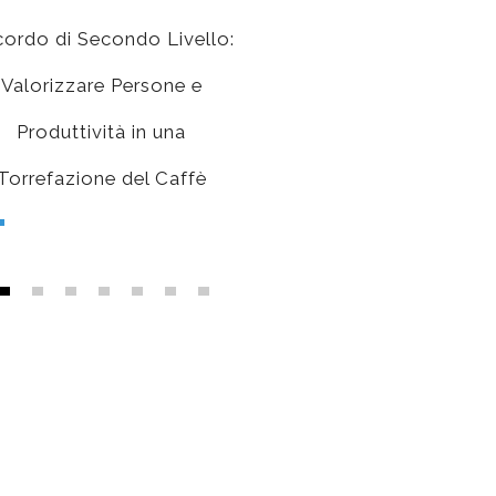
ordo di Secondo Livello:
Conciliazione Sindacal
Valorizzare Persone e
Individuale: Gestione di
Produttività in una
Licenziamento in una
Torrefazione del Caffè
Parrucchiera