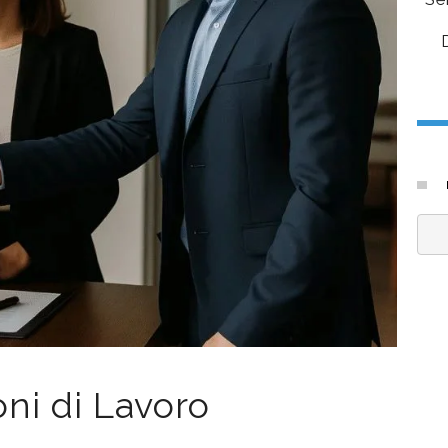
 per un Nuovo
espertorisponde.top come
ilibrio
sindacalista d’impresa
ni di Lavoro