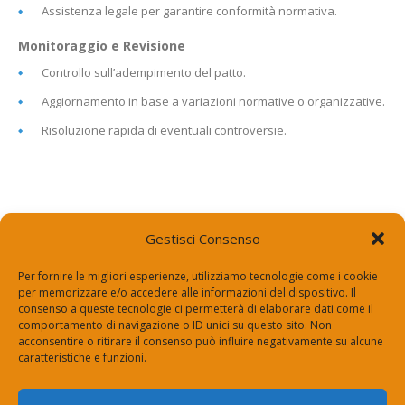
Assistenza legale per garantire conformità normativa.
Monitoraggio e
Revisione
Controllo sull’adempimento del patto.
Aggiornamento in base a variazioni normative o organizzative.
Risoluzione rapida di eventuali controversie.
Gestisci Consenso
Per fornire le migliori esperienze, utilizziamo tecnologie come i cookie
per memorizzare e/o accedere alle informazioni del dispositivo. Il
consenso a queste tecnologie ci permetterà di elaborare dati come il
Via Roma 14, 24050 Zanica (Bg)
comportamento di navigazione o ID unici su questo sito. Non
segreteria@espertorisponde.top
acconsentire o ritirare il consenso può influire negativamente su alcune
+39 334 700 2004
caratteristiche e funzioni.